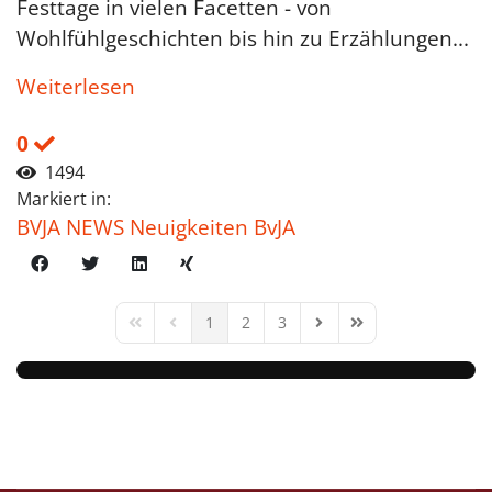
Festtage in vielen Facetten - von
Wohlfühlgeschichten bis hin zu Erzählungen...
Weiterlesen
0
1494
Markiert in:
BVJA NEWS Neuigkeiten BvJA
1
2
3
First Page
Previous Page
Next Page
Last Page