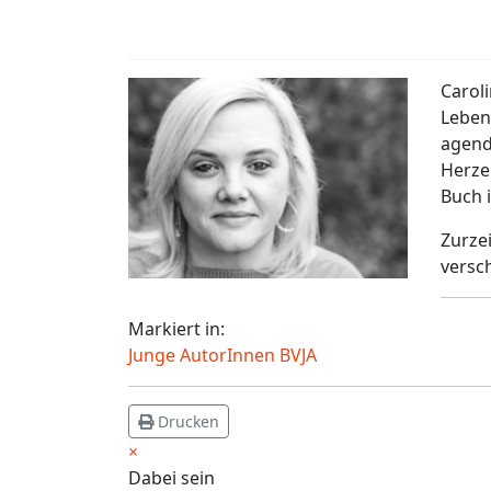
Carol
Leben
agenda
Herzen
Buch 
Zurze
versc
Markiert in:
Junge AutorInnen BVJA
Drucken
×
Dabei sein