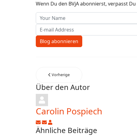
Wenn Du den BVjA abonnierst, verpasst Du 
Your Name
E-mail Address
Blog abonnieren
Vorherige
Über den Autor
Carolin Pospiech
Updates abonnieren
Abo von Updates dieses Autors beend
Carolin Pospiech
Ähnliche Beiträge