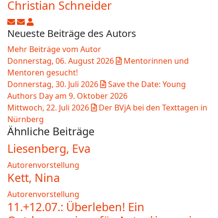
Christian Schneider
Updates abonnieren
Abo von Updates dieses Autors beenden
Christian Schneider
Neueste Beiträge des Autors
Mehr Beiträge vom Autor
Donnerstag, 06. August 2026
Mentorinnen und
Mentoren gesucht!
Donnerstag, 30. Juli 2026
Save the Date: Young
Authors Day am 9. Oktober 2026
Mittwoch, 22. Juli 2026
Der BVjA bei den Texttagen in
Nürnberg
Ähnliche Beiträge
Liesenberg, Eva
Autorenvorstellung
Kett, Nina
Autorenvorstellung
11.+12.07.: Überleben! Ein