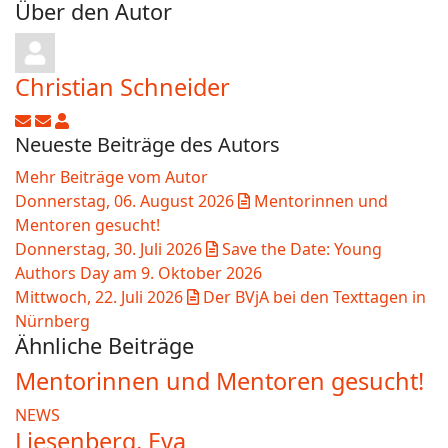
Über den Autor
Christian Schneider
Updates abonnieren
Abo von Updates dieses Autors beenden
Christian Schneider
Neueste Beiträge des Autors
Mehr Beiträge vom Autor
Donnerstag, 06. August 2026
Mentorinnen und
Mentoren gesucht!
Donnerstag, 30. Juli 2026
Save the Date: Young
Authors Day am 9. Oktober 2026
Mittwoch, 22. Juli 2026
Der BVjA bei den Texttagen in
Nürnberg
Ähnliche Beiträge
Mentorinnen und Mentoren gesucht!
NEWS
Liesenberg, Eva