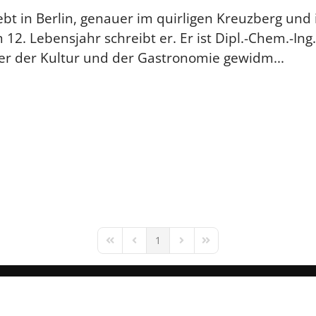
ebt in Berlin, genauer im quirligen Kreuzberg und 
 12. Lebensjahr schreibt er. Er ist Dipl.-Chem.-Ing
eber der Kultur und der Gastronomie gewidm...
1
First Page
Previous Page
Next Page
Last Page