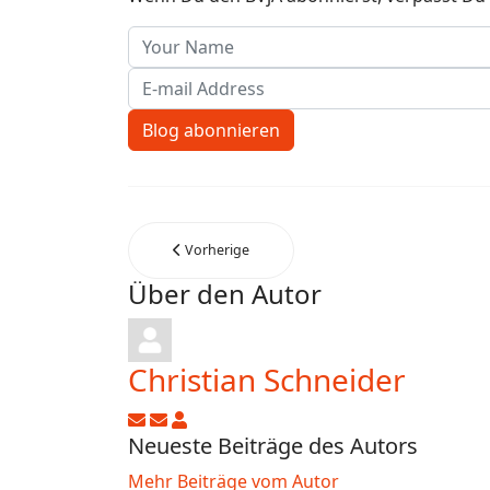
Your Name
E-mail Address
Blog abonnieren
Vorherige
Über den Autor
Christian Schneider
Updates abonnieren
Abo von Updates dieses Autors beend
Christian Schneider
Neueste Beiträge des Autors
Mehr Beiträge vom Autor