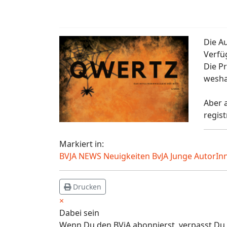
Die Au
Verfü
Die P
wesha
Aber 
regist
Markiert in:
BVJA NEWS Neuigkeiten BvJA
Junge AutorIn
Drucken
×
Dabei sein
Wenn Du den BVjA abonnierst, verpasst Du 